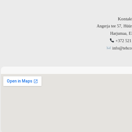
Kontak
Angerja tee 57, Hüür
Harjumaa, 
+372 521
info@tehco