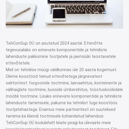
TehConSup OÜ on asutatud 2024 aastal. Ettevõtte
tegevusalaks on erinevate komponentide ja tehniliste
lahenduste pakkumine tootjatele ja jaemüüki teostavatele
ettevõtetele.
Meil on tehnilise müügi valdkonnas üle 20 aasta kogemust.
Oleme koostööd teinud ettevõtetega järgnevatest
sektoritest: furgoonide tootmine, laevaehitus, konteinerite ja
välihaiglate tootmine, busside ümberehitus, tööstusköökidele
mööbli tootmine. Lisaks erinevate komponentide ja tehniliste
lahenduste tarnimisele, pakume ka tehnilist tuge koostöös
tootjatehastega. Enamus meie partneritest on suutelised
tarnima ka kliendi tootmisele kohandatud lahendusi.
TehConSup OÜ kodulehelt leiate peagi ka ülevaate meie